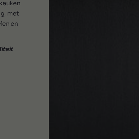
 keuken
ng, met
elen en
iteit