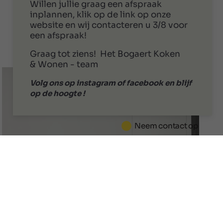
Willen jullie graag een afspraak
inplannen, klik op de link op onze
website en wij contacteren u 3/8 voor
een afspraak!
Graag tot ziens! Het Bogaert Koken
& Wonen - team
Volg ons op instagram of facebook en blijf
op de hoogte !
Neem contact op