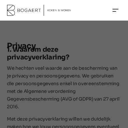
Privacy
1. Waarom deze
privacyverklaring?
We hechten veel waarde aan de bescherming van
je privacy en persoonsgegevens. We gebruiken
die persoonsgegevens enkel in overeenstemming
met de Algemene verordening
Gegevensbescherming (AVG of GDPR) van 27 april
2016.
Met deze privacyverklaring willen we duidelijk
maken hoe we jouw persoonsgegevens eventueel