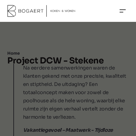
Home
Project DCW - Stekene
Na eerdere samenwerkingen waren de
klanten gekend met onze precisie, kwaliteit
en stiptheid. De uitdaging? Een
totaalconcept maken voor zowel de
poolhouse als de hele woning, waarbij elke
ruimte zijn eigen verhaal vertelt zonder de
harmonie te verliezen.
Vakantiegevoel – Maatwerk - Tijdloze